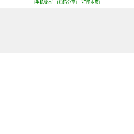
[手机版本]
[扫码分享]
[打印本页]